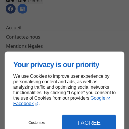
Sam - Dim :
Fermé
Accueil
Contactez-nous
Mentions légales
Plan du site
Your privacy is our priority
We use Cookies to improve user experience by
Haut de page
personalising content and ads, as well as
analyzing traffic and optimizing social networks
functionalities. By clicking "I Agree" you consent to
the use of Cookies from our providers
Google
Facebook
.
I AGREE
Customize