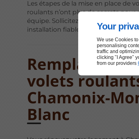
Les étapes de la mise en place de vo
roulants n’ont plus de secrets pour 
équipe. Sollicitez-nous pour assure
Your priva
installation fiable à Chamonix-Mont
We use Cookies to
personalising conte
traffic and optimizi
Remplacemen
clicking "I Agree" 
from our providers
volets roulant
Chamonix-Mon
Blanc