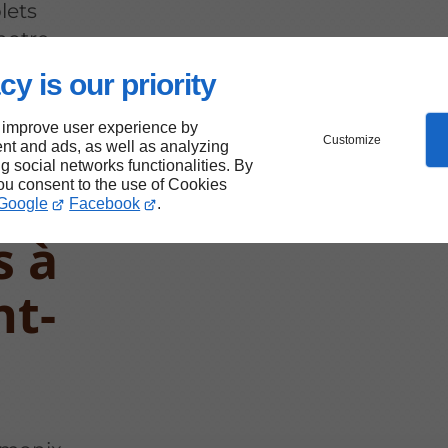
lets
notre
r une
cy is our priority
-Blanc.
 improve user experience by
Customize
nt and ads, as well as analyzing
ng social networks functionalities. By
t de
you consent to the use of Cookies
Google
Facebook
.
s à
t-