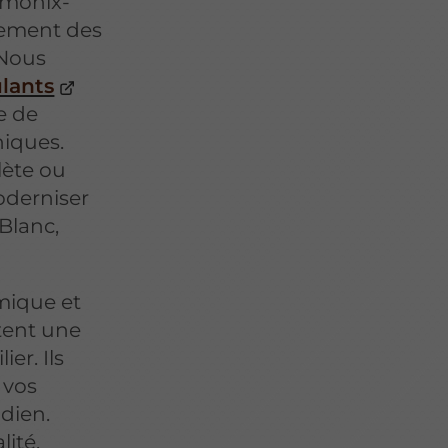
amonix-
lement des
 Nous
ulants
e de
niques.
lète ou
oderniser
Blanc,
rmique et
tent une
er. Ils
 vos
idien.
lité,