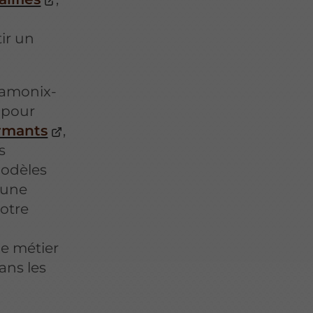
ir un
hamonix-
 pour
ormants
,
s
odèles
 une
votre
de métier
ans les