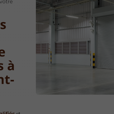
 votre
es
e
s à
t-
lifiés
,