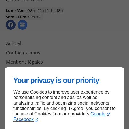
Lun - Ven :
08h - 12h | 14h - 18h
Sam - Dim :
Fermé
Accueil
Contactez-nous
Mentions légales
Plan du site
Your privacy is our priority
We use Cookies to improve user experience by
Haut de page
personalising content and ads, as well as
analyzing traffic and optimizing social networks
functionalities. By clicking "I Agree" you consent to
the use of Cookies from our providers
Google
Facebook
.